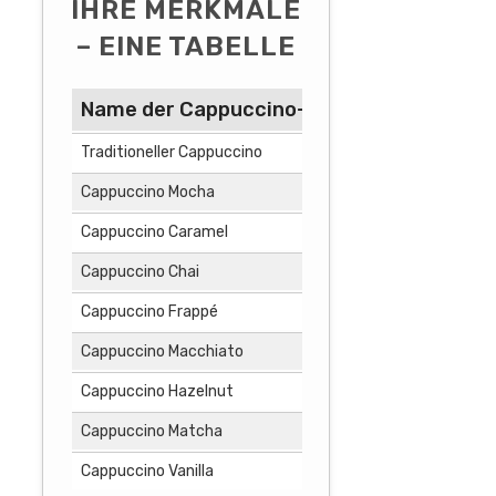
IHRE MERKMALE
– EINE TABELLE
Name der Cappuccino-Variante
Zutaten
Traditioneller Cappuccino
Milch, Espr
Cappuccino Mocha
Milch, Espr
Cappuccino Caramel
Milch, Espre
Cappuccino Chai
Milch, Espr
Cappuccino Frappé
Milch, Espre
Cappuccino Macchiato
Milch, Espr
Cappuccino Hazelnut
Milch, Espre
Cappuccino Matcha
Milch, Espr
Cappuccino Vanilla
Milch, Espre