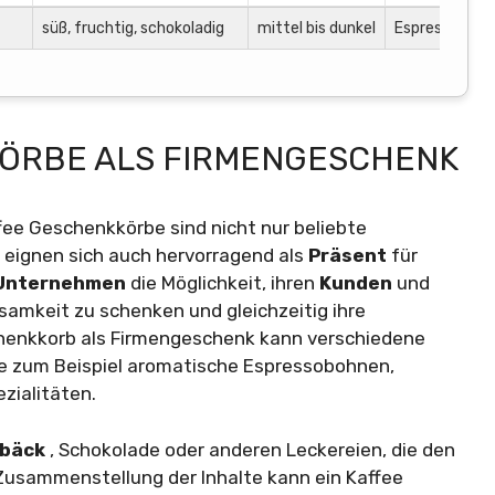
süß, fruchtig, schokoladig
mittel bis dunkel
Espresso, Fre
ÖRBE ALS FIRMENGESCHENK
ee Geschenkkörbe sind nicht nur beliebte
 eignen sich auch hervorragend als
Präsent
für
Unternehmen
die Möglichkeit, ihren
Kunden
und
amkeit zu schenken und gleichzeitig ihre
henkkorb als Firmengeschenk kann verschiedene
e zum Beispiel aromatische Espressobohnen,
zialitäten.
ebäck
, Schokolade oder anderen Leckereien, die den
 Zusammenstellung der Inhalte kann ein Kaffee