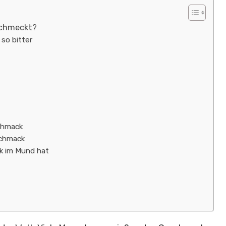
schmeckt?
so bitter
chmack
schmack
k im Mund hat