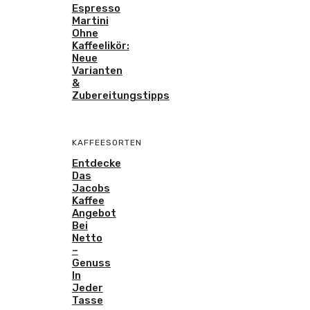
Espresso
Martini
Ohne
Kaffeelikör:
Neue
Varianten
&
Zubereitungstipps
KAFFEESORTEN
Entdecke
Das
Jacobs
Kaffee
Angebot
Bei
Netto
–
Genuss
In
Jeder
Tasse