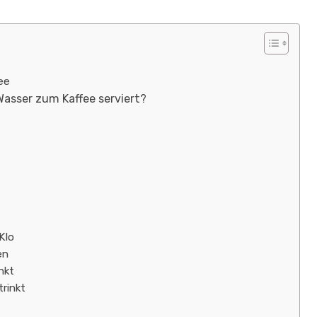
ee
Wasser zum Kaffee serviert?
Klo
en
nkt
rinkt