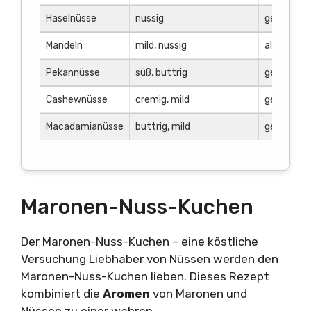
Haselnüsse
nussig
gehackt
Mandeln
mild, nussig
als Dekora
Pekannüsse
süß, buttrig
gehackt
Cashewnüsse
cremig, mild
gehackt
Macadamianüsse
buttrig, mild
gehackt
Maronen-Nuss-Kuchen
Der Maronen-Nuss-Kuchen – eine köstliche
Versuchung Liebhaber von Nüssen werden den
Maronen-Nuss-Kuchen lieben. Dieses Rezept
kombiniert die
Aromen
von Maronen und
Nüssen zu einer wahren