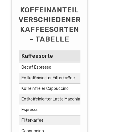
KOFFEINANTEIL
VERSCHIEDENER
KAFFEESORTEN
– TABELLE
Kaffeesorte
Koffeinanteil (m
Decaf Espresso
2
Entkoffeinierter Filterkaffee
5
Koffeinfreier Cappuccino
1
Entkoffeinierter Latte Macchiato
3
Espresso
63
Filterkaffee
95
Cappuccino
63