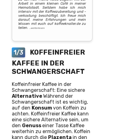
Arbeit in einem kleinen Café in meiner
Heimatstadt. Seitdem habe ich mich
intensiv mit der Kaffeezubereitung und -
verkostung beschäftigt. Ich freue mich
darauf, meine Erfahrungen und mein
Wissen mit euch auf kaffeeknaller.de zu
teilen.
…weiterlesen
KOFFEINFREIER
1/3
KAFFEE IN DER
SCHWANGERSCHAFT
Koffeinfreier Kaffee in der
Schwangerschaft: Eine sichere
Alternative
Während der
Schwangerschaft ist es wichtig,
auf den
Konsum
von Koffein zu
achten. Koffeinfreier Kaffee kann
eine sichere Alternative sein, um
den
Genuss
einer Tasse Kaffee
weiterhin zu ermöglichen. Koffein
kann durch die
Plazenta
in den