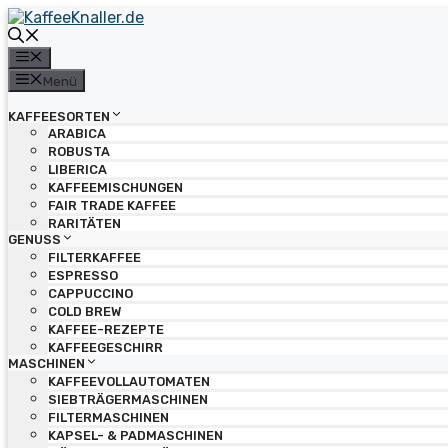
Zum
Inhalt
springen
Menü
Menü
KAFFEESORTEN
ARABICA
ROBUSTA
LIBERICA
KAFFEEMISCHUNGEN
FAIR TRADE KAFFEE
RARITÄTEN
GENUSS
FILTERKAFFEE
ESPRESSO
CAPPUCCINO
COLD BREW
KAFFEE-REZEPTE
KAFFEEGESCHIRR
MASCHINEN
KAFFEEVOLLAUTOMATEN
SIEBTRÄGERMASCHINEN
FILTERMASCHINEN
KAPSEL- & PADMASCHINEN