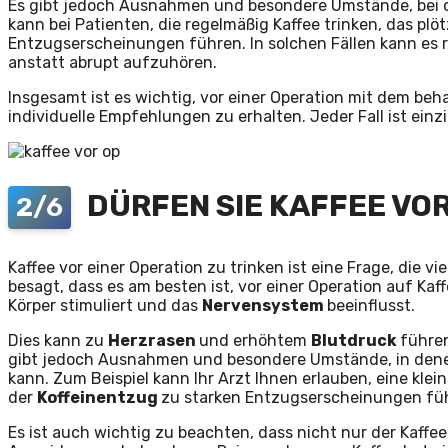
Es gibt jedoch Ausnahmen und besondere Umstände, bei
kann bei Patienten, die regelmäßig Kaffee trinken, das plö
Entzugserscheinungen führen. In solchen Fällen kann es r
anstatt abrupt aufzuhören.
Insgesamt ist es wichtig, vor einer Operation mit dem b
individuelle Empfehlungen zu erhalten. Jeder Fall ist einz
DÜRFEN SIE KAFFEE VOR
2/6
Kaffee vor einer Operation zu trinken ist eine Frage, die 
besagt, dass es am besten ist, vor einer Operation auf Kaf
Körper stimuliert und das
Nervensystem
beeinflusst.
Dies kann zu
Herzrasen
und erhöhtem
Blutdruck
führen
gibt jedoch Ausnahmen und besondere Umstände, in denen 
kann. Zum Beispiel kann Ihr Arzt Ihnen erlauben, eine kle
der
Koffeinentzug
zu starken Entzugserscheinungen fü
Es ist auch wichtig zu beachten, dass nicht nur der Kaffe