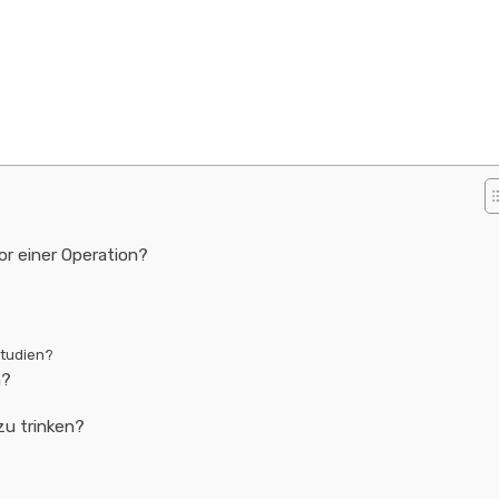
or einer Operation?
Studien?
n?
zu trinken?