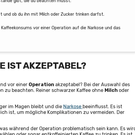
ände gibt, die du beachten musst.
 und ob du ihn mit Milch oder Zucker trinken darfst.
 Kaffeekonsums vor einer Operation auf die Narkose und das
E IST AKZEPTABEL?
ind vor einer
Operation
akzeptabel? Bei der Auswahl des
oren zu beachten. Reiner schwarzer Kaffee ohne
Milch
oder
ger im Magen bleibt und die
Narkose
beeinflusst. Es ist
lich ist, um mögliche Komplikationen zu vermeiden. Der
was während der Operation problematisch sein kann. Es wir
hlen oder sogar entkoffeinierten Kaffee zu trinken. Es ist