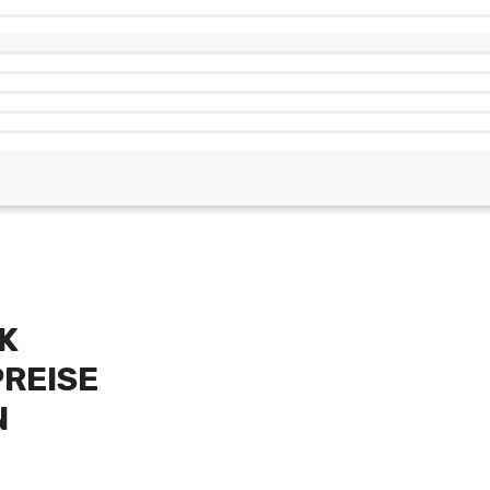
K
PREISE
N