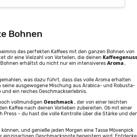
ze Bohnen
eimnis des perfekten Kaffees mit den ganzen Bohnen von
et dir eine Vielzahl von Vorteilen, die deinen
Kaffeegenus
Bohnen erhältst du nicht nur ein intensiveres
Aroma
,
gemahlen, was dazu führt, dass das volle Aroma erhalten
rch seine ausgewogene Mischung aus Arabica- und Robusta-
e und ein reiches Geschmackserlebnis.
nnoch vollmundigen
Geschmack
, der von einer leichten
en Kaffee nach deinen Vorlieben zubereiten. Ob mit einer
 Press – du hast die volle Kontrolle über die Stärke und de
 können, und genieße jeden Morgen eine Tasse Mövenpick
er einzigartigen Geschmacksnote begeistern wird. Entdecke