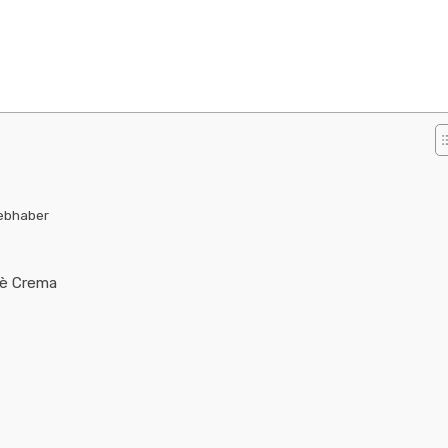
iebhaber
fè Crema