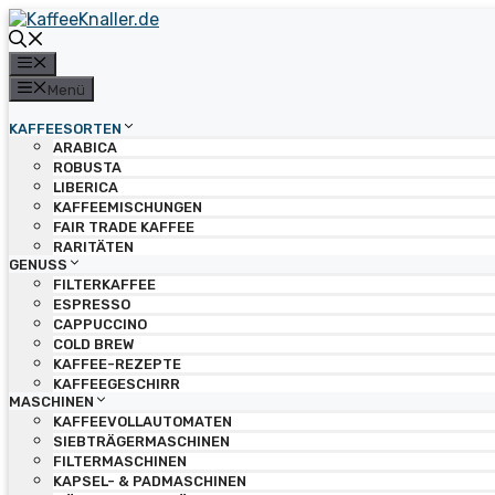
Zum
Inhalt
springen
Menü
Menü
KAFFEESORTEN
ARABICA
ROBUSTA
LIBERICA
KAFFEEMISCHUNGEN
FAIR TRADE KAFFEE
RARITÄTEN
GENUSS
FILTERKAFFEE
ESPRESSO
CAPPUCCINO
COLD BREW
KAFFEE-REZEPTE
KAFFEEGESCHIRR
MASCHINEN
KAFFEEVOLLAUTOMATEN
SIEBTRÄGERMASCHINEN
FILTERMASCHINEN
KAPSEL- & PADMASCHINEN